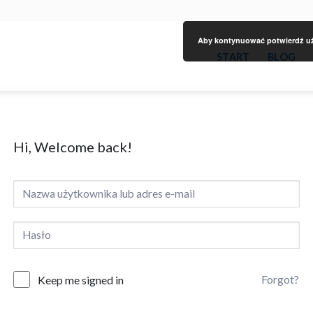
Aby kontynuować potwierdź uży
START
BLOG
Hi, Welcome back!
Forgot?
Keep me signed in