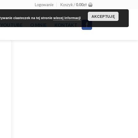
Logowanie
Koszyk /
0.00
zł
AKCEPTUJĘ
wanie ciasteczek na tej stronie
wiecej informacji
YOUTUBE
O MNIE
KONTAKT