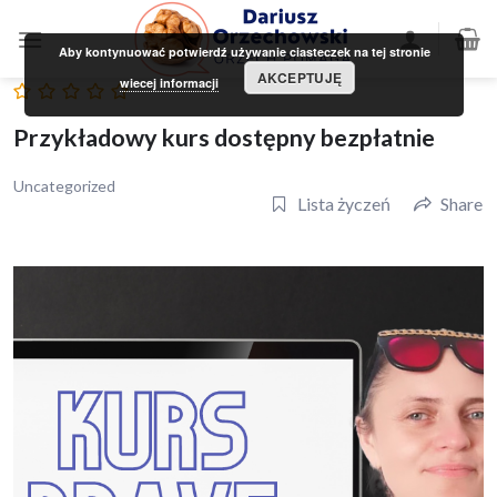
Skip
to
Aby kontynuować potwierdź używanie ciasteczek na tej stronie
content
AKCEPTUJĘ
wiecej informacji
Przykładowy kurs dostępny bezpłatnie
Uncategorized
Lista życzeń
Share