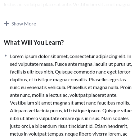
lectus ac, volutpat placerat ante. Vestibulum sit amet magna
sit amet nunc faucibus mollis. Aliquam vel lacinia purus, id
tristique ipsum. Quisque vitae nibh ut libero vulputate ornare
Show More
quis in risus. Nam sodales justo orci, a bibendum risus
tincidunt id. Etiam hendrerit, metus in volutpat tempus, neque
What Will You Learn?
libero viverra lorem, ac tristique orci augue eu metus. Aenean
elementum nisi vitae justo adipiscing gravida sit amet et risus.
Lorem ipsum dolor sit amet, consectetur adipiscing elit. In
Suspendisse dapibus elementum quam, vel semper mi tempus
sed vulputate massa. Fusce ante magna, iaculis ut purus ut,
ac.
facilisis ultrices nibh. Quisque commodo nunc eget tortor
dapibus, et tristique magna convallis. Phasellus egestas
nunc eu venenatis vehicula. Phasellus et magna nulla. Proin
ante nunc, mollis a lectus ac, volutpat placerat ante.
Vestibulum sit amet magna sit amet nunc faucibus mollis.
Aliquam vel lacinia purus, id tristique ipsum. Quisque vitae
nibh ut libero vulputate ornare quis in risus. Nam sodales
justo orci, a bibendum risus tincidunt id. Etiam hendrerit,
metus in volutpat tempus, neque libero viverra lorem, ac