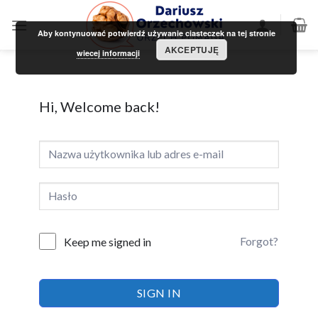
Skip
to
Aby kontynuować potwierdź używanie ciasteczek na tej stronie
content
AKCEPTUJĘ
wiecej informacji
Hi, Welcome back!
Forgot?
Keep me signed in
SIGN IN