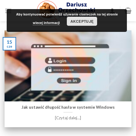
Skip
to
Aby kontynuować potwierdź używanie ciasteczek na tej stronie
content
AKCEPTUJĘ
wiecej informacji
15
cze
Jak ustawić długość hasła w systemie Windows
[Czytaj dalej...]