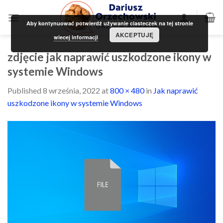
Skip
to
Aby kontynuować potwierdź używanie ciasteczek na tej stronie
content
AKCEPTUJĘ
wiecej informacji
zdjęcie jak naprawić uszkodzone ikony w
systemie Windows
Published
8 września, 2022
at
800 × 480
in
Jak naprawić
uszkodzone ikony w systemie Windows