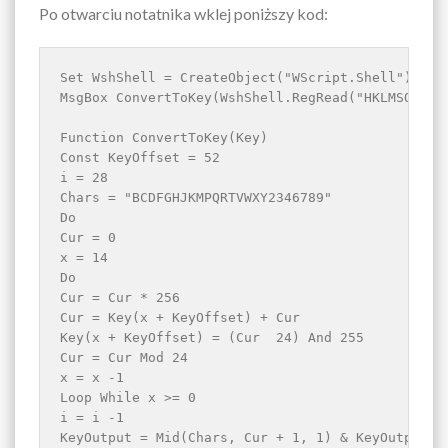
Po otwarciu notatnika wklej poniższy kod:
Set WshShell = CreateObject("WScript.Shell")

MsgBox ConvertToKey(WshShell.RegRead("HKLMSOFTWA
Function ConvertToKey(Key)

Const KeyOffset = 52

i = 28

Chars = "BCDFGHJKMPQRTVWXY2346789"

Do

Cur = 0

x = 14

Do

Cur = Cur * 256

Cur = Key(x + KeyOffset) + Cur

Key(x + KeyOffset) = (Cur  24) And 255

Cur = Cur Mod 24

x = x -1

Loop While x >= 0

i = i -1

KeyOutput = Mid(Chars, Cur + 1, 1) & KeyOutput
