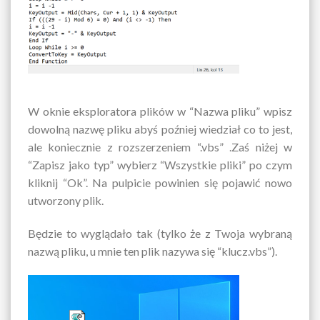
W oknie eksploratora plików w “Nazwa pliku” wpisz
dowolną nazwę pliku abyś poźniej wiedział co to jest,
ale koniecznie z rozszerzeniem “.vbs” .Zaś niżej w
“Zapisz jako typ” wybierz “Wszystkie pliki” po czym
kliknij “Ok”. Na pulpicie powinien się pojawić nowo
utworzony plik.
Będzie to wyglądało tak (tylko że z Twoja wybraną
nazwą pliku, u mnie ten plik nazywa się “klucz.vbs”).