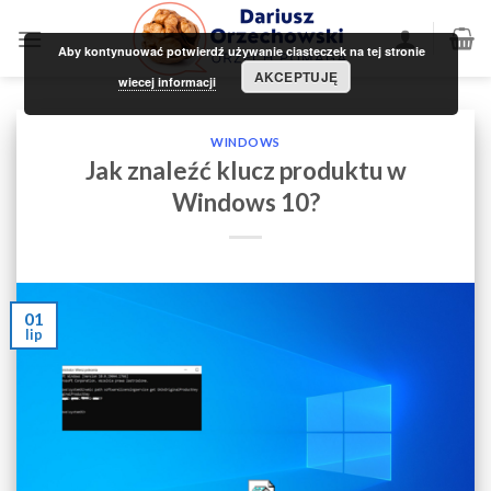
Skip
to
Aby kontynuować potwierdź używanie ciasteczek na tej stronie
content
AKCEPTUJĘ
wiecej informacji
WINDOWS
Jak znaleźć klucz produktu w
Windows 10?
01
lip