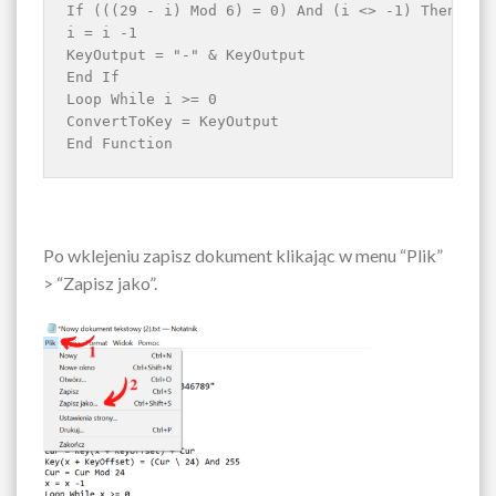
If (((29 - i) Mod 6) = 0) And (i <> -1) Then

i = i -1

KeyOutput = "-" & KeyOutput

End If

Loop While i >= 0

ConvertToKey = KeyOutput

End Function
Po wklejeniu zapisz dokument klikając w menu “Plik”
> “Zapisz jako”.