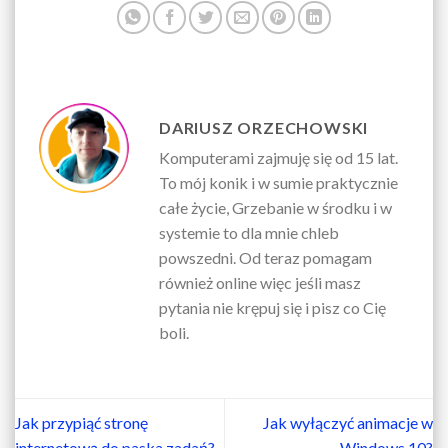
DARIUSZ ORZECHOWSKI
Komputerami zajmuję się od 15 lat.
To mój konik i w sumie praktycznie
całe życie, Grzebanie w środku i w
systemie to dla mnie chleb
powszedni. Od teraz pomagam
również online więc jeśli masz
pytania nie krępuj się i pisz co Cię
boli.
Jak przypiąć stronę
Jak wyłączyć animacje w
internetową do paska zadań?
Windows 10?