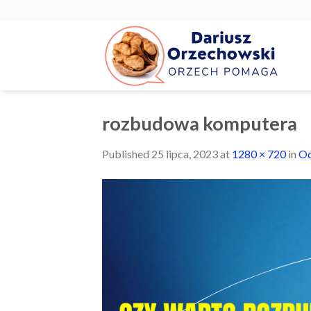
Skip
to
content
rozbudowa komputera
Published
25 lipca, 2023
at
1280 × 720
in
Od