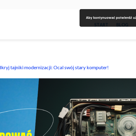
Aby kontynuować potwierdź uży
START
BLOG
kryj tajniki modernizacji: Ocal swój stary komputer!