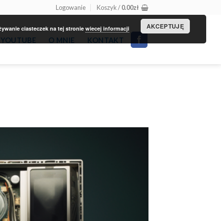
Logowanie
Koszyk /
0.00
zł
AKCEPTUJĘ
wanie ciasteczek na tej stronie
wiecej informacji
YOUTUBE
O MNIE
KONTAKT