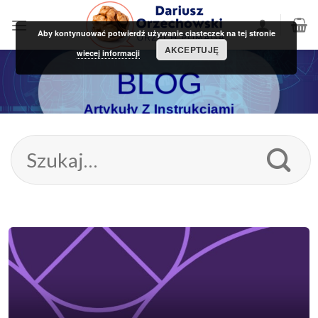
Skip
to
Aby kontynuować potwierdź używanie ciasteczek na tej stronie
content
AKCEPTUJĘ
wiecej informacji
BLOG
Artykuły Z Instrukcjami
Szukaj: