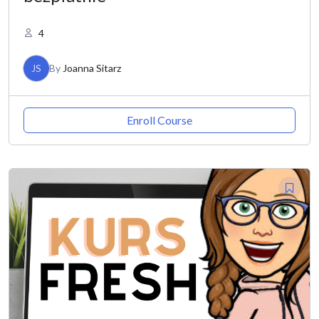
4
JS
By
Joanna Sitarz
Enroll Course