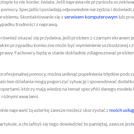
ptopie to nie koniec świata. Jeśli naprawa nie przyniosła oczekiw
j pomocy. Specjaliści posiadają odpowiednie narzędzia i doświadc
problemu. Skontaktowanie się z
serwisem komputerowym
lub pro
padku trudności z naprawą.
również okazać się przydatna, jeśli problem z czarnym ekranem
akim przypadku konieczne może być wymienienie uszkodzonej cz
aprawy. Fachowcy będą w stanie dokładnie zdiagnozować proble
profesjonalnej pomocy, można uniknąć popełnienia błędów podc
łaściwe działania mogą pogorszyć sytuację i spowodować dodatk
kspertami, którzy mają wiedzę na temat specyfiki danego modelu l
z różnymi awariami.
ielnie naprawić tą usterkę zawsze możesz skorzystać z
moich usług
artykule, a chciałbyś się tego dowiedzieć to pamiętaj, zawsze jest