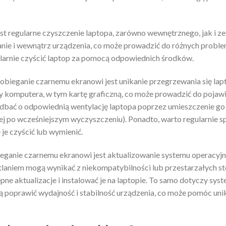
t regularne czyszczenie laptopa, zarówno wewnętrznego, jak i ze
anie i wewnątrz urządzenia, co może prowadzić do różnych probl
ularnie czyścić laptop za pomocą odpowiednich środków.
bieganie czarnemu ekranowi jest unikanie przegrzewania się la
 komputera, w tym kartę graficzną, co może prowadzić do pojawie
dbać o odpowiednią wentylację laptopa poprzez umieszczenie go 
ej po wcześniejszym wyczyszczeniu). Ponadto, warto regularnie s
je czyścić lub wymienić.
ganie czarnemu ekranowi jest aktualizowanie systemu operacyj
laniem mogą wynikać z niekompatybilności lub przestarzałych s
pne aktualizacje i instalować je na laptopie. To samo dotyczy sys
gą poprawić wydajność i stabilność urządzenia, co może pomóc u