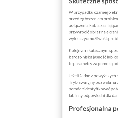
Skuteczne spos
W przypadku czarnego ekra
przed zgłoszeniem problem
połączenia kabla zasilając
przywrócić obraz na ekrani
wykluczyć możliwość prob
Kolejnym skutecznym sposo
bardzo niską jasność lub 
te parametry za pomocą od
Jeżeli żadne z powyższych 
Tryb awaryjny pozwala na
pomóc zidentyfikować pote
lub inny odpowiedni dla d
Profesjonalna p