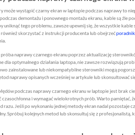
y może wystąpić czarny ekran w laptopie podczas naprawy to ni
że podczas demontażu i ponownego montażu ekranu, kable są źle po
y uniknąć tego problemu, zawsze upewnij się, że wszystkie kabl
również skorzystać z instrukcji producenta lub obejrzeć
poradniki
ia.
 próba naprawy czarnego ekranu poprzez aktualizację sterownik
e dla optymalnego działania laptopa, nie zawsze rozwiązują pro
owo zainstalowane lub niekompatybilne sterowniki mogą pogorszy
od naprawy opisanych wcześniej w artykule lub skonsultować się 
błędów podczas naprawy czarnego ekranu w laptopie jest brak ci
 czasochłonna i wymagać wielokrotnych prób. Warto pamiętać, ż
 razu. Jeśli po wykonaniu jednej metody ekran nadal pozostaje cz
dny. Spróbuj kolejnych metod lub skonsultuj się z profesjonalistą