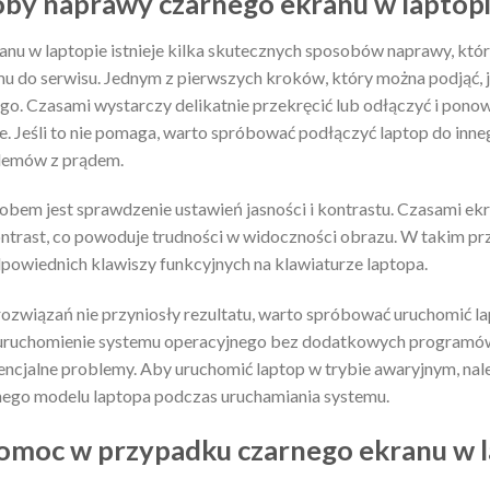
oby naprawy czarnego ekranu w laptop
nu w laptopie istnieje kilka skutecznych sposobów naprawy, kt
u do serwisu. Jednym z pierwszych kroków, który można podjąć, 
ego. Czasami wystarczy delikatnie przekręcić lub odłączyć i pono
e. Jeśli to nie pomaga, warto spróbować podłączyć laptop do inneg
lemów z prądem.
bem jest sprawdzenie ustawień jasności i kontrastu. Czasami ek
kontrast, co powoduje trudności w widoczności obrazu. W takim p
powiednich klawiszy funkcyjnych na klawiaturze laptopa.
rozwiązań nie przyniosły rezultatu, warto spróbować uruchomić l
 uruchomienie systemu operacyjnego bez dodatkowych programów
ncjalne problemy. Aby uruchomić laptop w trybie awaryjnym, nal
anego modelu laptopa podczas uruchamiania systemu.
omoc w przypadku czarnego ekranu w l