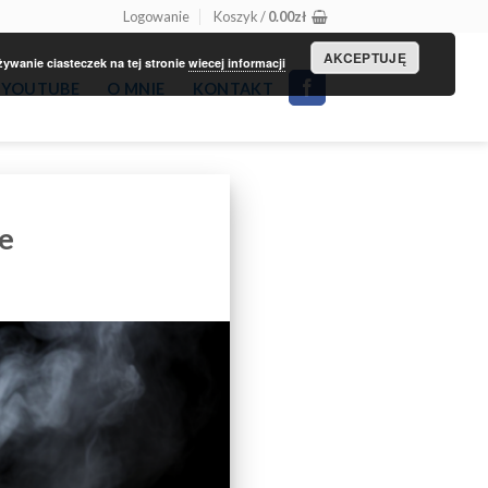
Logowanie
Koszyk /
0.00
zł
AKCEPTUJĘ
wanie ciasteczek na tej stronie
wiecej informacji
YOUTUBE
O MNIE
KONTAKT
e