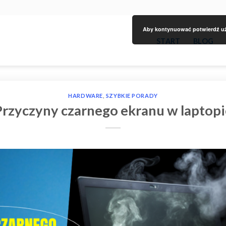
Aby kontynuować potwierdź uży
START
BLOG
HARDWARE
,
SZYBKIE PORADY
Przyczyny czarnego ekranu w laptopi