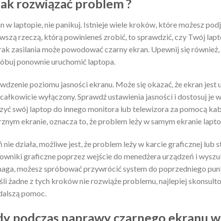
Jak rozwiązać problem ?
n w laptopie, nie panikuj. Istnieje wiele kroków, które możesz pod
wszą rzeczą, którą powinieneś zrobić, to sprawdzić, czy Twój lap
brak zasilania może powodować czarny ekran. Upewnij się również, 
róbuj ponownie uruchomić laptopa.
wdzenie poziomu jasności ekranu. Może się okazać, że ekran jest 
ł całkowicie wyłączony. Sprawdź ustawienia jasności i dostosuj je
czyć swój laptop do innego monitora lub telewizora za pomocą k
rznym ekranie, oznacza to, że problem leży w samym ekranie lapto
ń nie działa, możliwe jest, że problem leży w karcie graficznej lub
rowniki graficzne poprzez wejście do menedżera urządzeń i wysz
 pomaga, możesz spróbować przywrócić system do poprzedniego pun
śli żadne z tych kroków nie rozwiąże problemu, najlepiej skonsulto
 dalszą pomoc.
dy podczas naprawy czarnego ekranu w