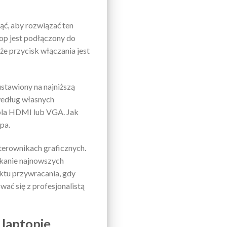
jąć, aby rozwiązać ten
top jest podłączony do
że przycisk włączania jest
ustawiony na najniższą
 według własnych
abla HDMI lub VGA. Jak
pa.
 sterownikach graficznych.
ukanie najnowszych
ktu przywracania, gdy
wać się z profesjonalistą
 laptopie