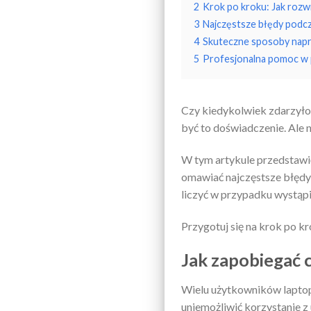
2
Krok po kroku: Jak rozw
3
Najczęstsze błędy podc
4
Skuteczne sposoby napr
5
Profesjonalna pomoc w 
Czy kiedykolwiek zdarzyło C
być to doświadczenie. Ale 
W tym artykule przedstawię
omawiać najczęstsze błędy
liczyć w przypadku wystąpi
Przygotuj się na krok po k
Jak zapobiegać c
Wielu użytkowników laptopó
uniemożliwić korzystanie z