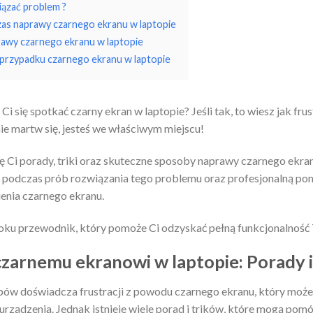
iązać problem ?
zas naprawy czarnego ekranu w laptopie
awy czarnego ekranu w laptopie
przypadku czarnego ekranu w laptopie
i się spotkać czarny ekran w laptopie? Jeśli tak, to wiesz jak frus
nie martw się, jesteś we właściwym miejscu!
 Ci porady, triki oraz skuteczne sposoby naprawy czarnego ekran
 podczas prób rozwiązania tego problemu oraz profesjonalną po
enia czarnego ekranu.
roku przewodnik, który pomoże Ci odzyskać pełną funkcjonalność
zarnemu ekranowi w laptopie: Porady i 
w doświadcza frustracji z powodu czarnego ekranu, który może p
 urządzenia. Jednak istnieje wiele porad i trików, które mogą po