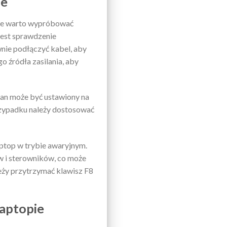
ie
óre warto wypróbować
jest sprawdzenie
wnie podłączyć kabel, aby
o źródła zasilania, aby
ran może być ustawiony na
rzypadku należy dostosować
aptop w trybie awaryjnym.
 i sterowników, co może
eży przytrzymać klawisz F8
aptopie