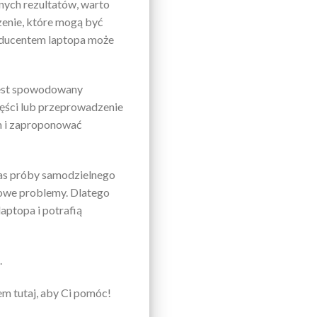
anych rezultatów, warto
zenie, które mogą być
ducentem laptopa może
 jest spowodowany
ęści lub przeprowadzenie
m i zaproponować
zas próby samodzielnego
owe problemy. Dlatego
aptopa i potrafią
.
em tutaj, aby Ci pomóc!