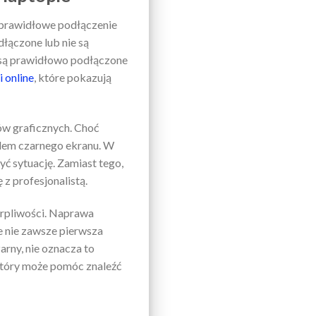
eprawidłowe podłączenie
dłączone lub nie są
e są prawidłowo podłączone
 online
, które pokazują
ów graficznych. Choć
blem czarnego ekranu. W
ć sytuację. Zamiast tego,
z profesjonalistą.
erpliwości. Naprawa
e nie zawsze pierwsza
arny, nie oznacza to
, który może pomóc znaleźć