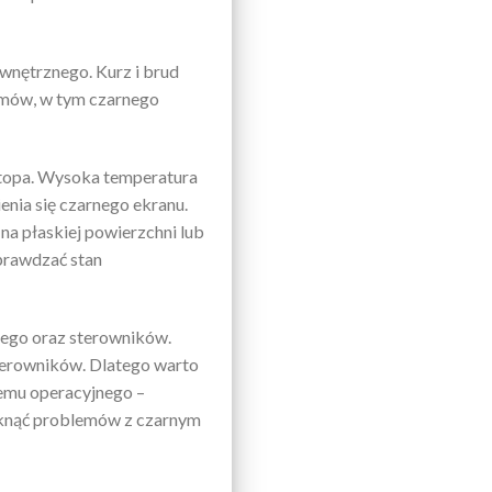
wnętrznego. Kurz i brud
emów, w tym czarnego
ptopa. Wysoka temperatura
nia się czarnego ekranu.
na płaskiej powierzchni lub
prawdzać stan
nego oraz sterowników.
terowników. Dlatego warto
temu operacyjnego –
niknąć problemów z czarnym