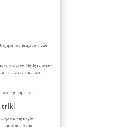
trujące i stresujące może
u w laptopie. Będę również
moc, na którą możecie
 Twojego laptopa.
triki
ojawić się nagle i
móc zapobiec temu