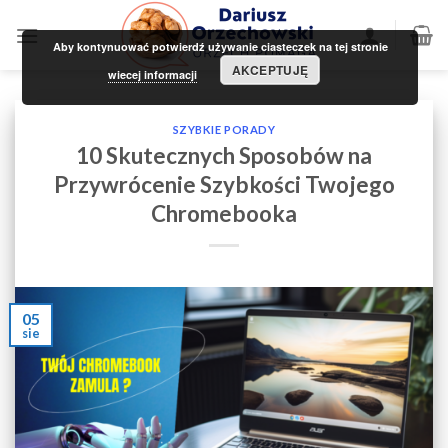
Skip
to
Aby kontynuować potwierdź używanie ciasteczek na tej stronie
content
AKCEPTUJĘ
wiecej informacji
SZYBKIE PORADY
10 Skutecznych Sposobów na
Przywrócenie Szybkości Twojego
Chromebooka
05
sie