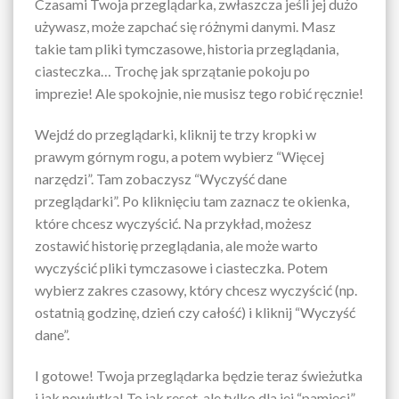
Czasami Twoja przeglądarka, zwłaszcza jeśli jej dużo
używasz, może zapchać się różnymi danymi. Masz
takie tam pliki tymczasowe, historia przeglądania,
ciasteczka… Trochę jak sprzątanie pokoju po
imprezie! Ale spokojnie, nie musisz tego robić ręcznie!
Wejdź do przeglądarki, kliknij te trzy kropki w
prawym górnym rogu, a potem wybierz “Więcej
narzędzi”. Tam zobaczysz “Wyczyść dane
przeglądarki”. Po kliknięciu tam zaznacz te okienka,
które chcesz wyczyścić. Na przykład, możesz
zostawić historię przeglądania, ale może warto
wyczyścić pliki tymczasowe i ciasteczka. Potem
wybierz zakres czasowy, który chcesz wyczyścić (np.
ostatnią godzinę, dzień czy całość) i kliknij “Wyczyść
dane”.
I gotowe! Twoja przeglądarka będzie teraz świeżutka
i jak nowiutka! To jak reset, ale tylko dla jej “pamięci”.