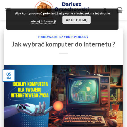
Skip
to
Aby kontynuować potwierdź używanie ciasteczek na tej stronie
content
AKCEPTUJĘ
wiecej informacji
HARDWARE
,
SZYBKIE PORADY
Jak wybrać komputer do Internetu ?
05
sie