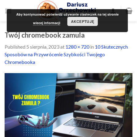
Skip
to
Aby kontynuować potwierdź używanie ciasteczek na tej stronie
content
AKCEPTUJĘ
wiecej informacji
Twój chromebook zamula
Published
5 sierpnia, 2023
at
1280 × 720
in
10 Skutecznych
Sposobów na Przywrócenie Szybkości Twojego
Chromebooka